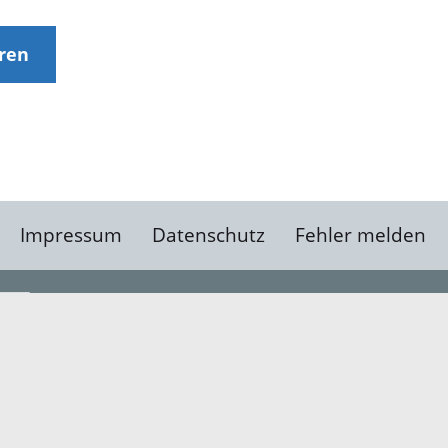
eren
Impressum
Datenschutz
Fehler melden
Kontakt
Landratsamt Ortenauk
Badstraße 20
77652 Offenburg
Telefon: 0781 805-0