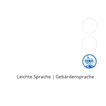
ung
Wirtschaft
Gesundheit
Umwelt
limaschutz
Tourismus
Bekanntmachungen
ild
Leichte Sprache
|
Gebärdensprache