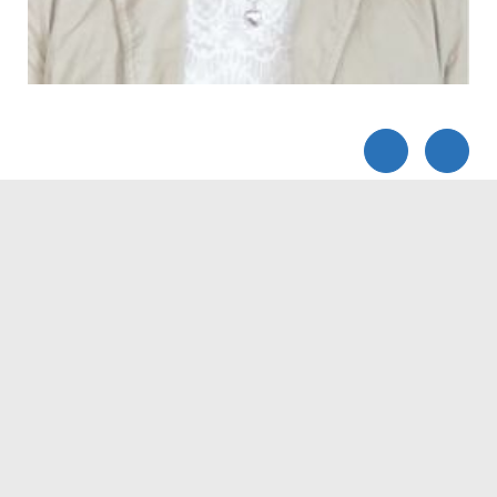
Servicezeiten
Kontakt
Barrierefreiheit
Impressum
Datenschutz
Fehler melden
Elektronische Kommunikation
Kontakt
Landratsamt Ortenaukreis
Badstraße 20