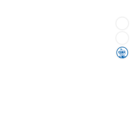
Dienstleistungen
Bauen
Lebensunterhalt & Soziales
Verkehr
Familie
Migration & Integration
Sicherheit & Ordnung
Wirtschaft
Gesundheit
Umwelt
Unsere Ämter
Landkreis & Verwaltung
Der Ortenaukreis
Gesundheit, Sicherheit & Soziales
Bildung
Zuwanderung
Ländlicher Raum
Klimaschutz
Tourismus
Bekanntmachungen
Gleichstellung von Frauen und Männern
Grenzüberschreitende Zusammenarbeit
Kreistag
Kreistagsinformationssystem
Kreisrecht
Kreistagswahl
Karriere
Stellenangebote
Eventkalender
Ausbildung
Studium
Praktikum
Freiwilligendienst
Unser Leitbild