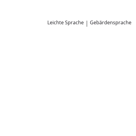
Newsroom
Pressemitteilungen
Öffentliche Zustellungen
Leichte Sprache
|
Gebärdensprache