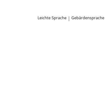
Newsroom
Pressemitteilungen
Öffentliche Zustellungen
Leichte Sprache
|
Gebärdensprache