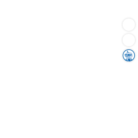
Dienstleistungen
Bauen
Lebensunterhalt & Soziales
Verkehr
Familie
Migration & Integration
Sicherheit & Ordnung
Wirtschaft
Gesundheit
Umwelt
Unsere Ämter
Landkreis & Verwaltung
Der Ortenaukreis
Gesundheit, Sicherheit & Soziales
Bildung
Zuwanderung
Ländlicher Raum
Klimaschutz
Tourismus
Bekanntmachungen
Gleichstellung von Frauen und Männern
Grenzüberschreitende Zusammenarbeit
Kreistag
Kreistagsinformationssystem
Kreisrecht
Kreistagswahl
Karriere
Stellenangebote
Eventkalender
Ausbildung
Studium
Praktikum
Freiwilligendienst
Unser Leitbild