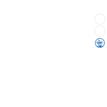
Dienstleistungen
Bauen
Lebensunterhalt & Soziales
Verkehr
Familie
Migration & Integration
Sicherheit & Ordnung
Wirtschaft
Gesundheit
Umwelt
Unsere Ämter
Landkreis & Verwaltung
Der Ortenaukreis
Gesundheit, Sicherheit & Soziales
Bildung
Zuwanderung
Ländlicher Raum
Klimaschutz
Tourismus
Bekanntmachungen
Gleichstellung von Frauen und Männern
Grenzüberschreitende Zusammenarbeit
Kreistag
Kreistagsinformationssystem
Kreisrecht
Kreistagswahl
Karriere
Stellenangebote
Eventkalender
Ausbildung
Studium
Praktikum
Freiwilligendienst
Unser Leitbild