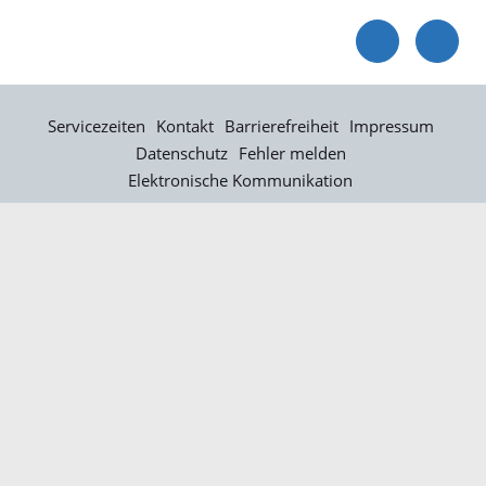
Servicezeiten
Kontakt
Barrierefreiheit
Impressum
Datenschutz
Fehler melden
Elektronische Kommunikation
Kontakt
Landratsamt Ortenaukreis
Badstraße 20
77652 Offenburg
Telefon: 0781 805-0
Fax: 0781 805-1211