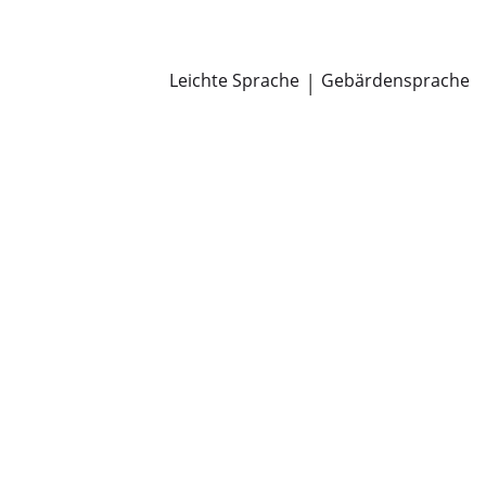
Newsroom
Pressemitteilungen
Öffentliche Zustellungen
Leichte Sprache
|
Gebärdensprache