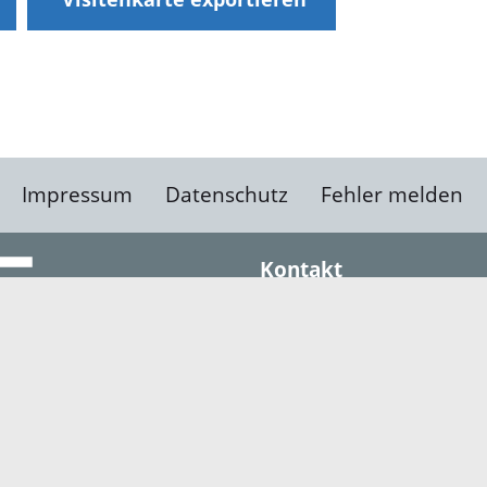
Impressum
Datenschutz
Fehler melden
Kontakt
Landratsamt Ortenauk
Badstraße 20
77652 Offenburg
Telefon: 0781 805-0
Fax: 0781 805-1211