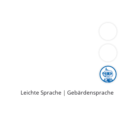
ung
Wirtschaft
Gesundheit
Umwelt
limaschutz
Tourismus
Bekanntmachungen
ild
Leichte Sprache
|
Gebärdensprache