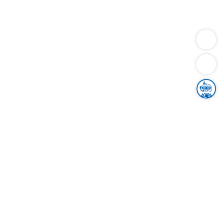
Dienstleistungen
Bauen
Lebensunterhalt & Soziales
Verkehr
Familie
Migration & Integration
Sicherheit & Ordnung
Wirtschaft
Gesundheit
Umwelt
Unsere Ämter
Landkreis & Verwaltung
Der Ortenaukreis
Gesundheit, Sicherheit & Soziales
Bildung
Zuwanderung
Ländlicher Raum
Klimaschutz
Tourismus
Bekanntmachungen
Gleichstellung von Frauen und Männern
Grenzüberschreitende Zusammenarbeit
Kreistag
Kreistagsinformationssystem
Kreisrecht
Kreistagswahl
Karriere
Stellenangebote
Eventkalender
Ausbildung
Studium
Praktikum
Freiwilligendienst
Unser Leitbild