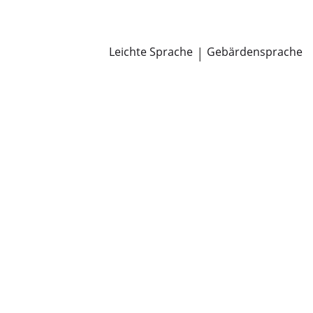
Newsroom
Pressemitteilungen
Öffentliche Zustellungen
Leichte Sprache
|
Gebärdensprache