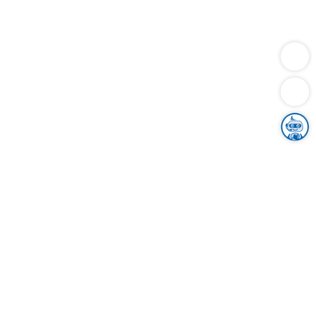
Dienstleistungen
Bauen
Lebensunterhalt & Soziales
Verkehr
Familie
Migration & Integration
Sicherheit & Ordnung
Wirtschaft
Gesundheit
Umwelt
Unsere Ämter
Landkreis & Verwaltung
Der Ortenaukreis
Gesundheit, Sicherheit & Soziales
Bildung
Zuwanderung
Ländlicher Raum
Klimaschutz
Tourismus
Bekanntmachungen
Gleichstellung von Frauen und Männern
Grenzüberschreitende Zusammenarbeit
Kreistag
Kreistagsinformationssystem
Kreisrecht
Kreistagswahl
Karriere
Stellenangebote
Eventkalender
Ausbildung
Studium
Praktikum
Freiwilligendienst
Unser Leitbild