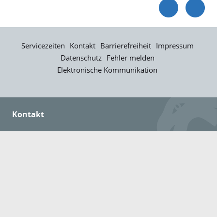
Servicezeiten
Kontakt
Barrierefreiheit
Impressum
Datenschutz
Fehler melden
Elektronische Kommunikation
Kontakt
Landratsamt Ortenaukreis
Badstraße 20
77652 Offenburg
Telefon: 0781 805-0
Fax: 0781 805-1211
E-Mail senden