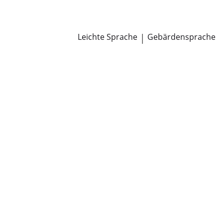
Newsroom
Pressemitteilungen
Öffentliche Zustellungen
Leichte Sprache
|
Gebärdensprache