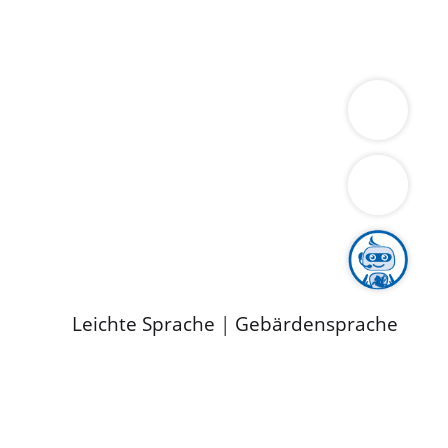
ung
Wirtschaft
Gesundheit
Umwelt
limaschutz
Tourismus
Bekanntmachungen
ild
Leichte Sprache
|
Gebärdensprache