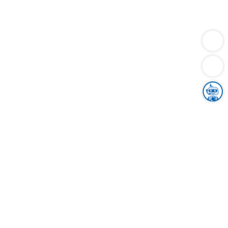
Dienstleistungen
Bauen
Lebensunterhalt & Soziales
Verkehr
Familie
Migration & Integration
Sicherheit & Ordnung
Wirtschaft
Gesundheit
Umwelt
Unsere Ämter
Landkreis & Verwaltung
Der Ortenaukreis
Gesundheit, Sicherheit & Soziales
Bildung
Zuwanderung
Ländlicher Raum
Klimaschutz
Tourismus
Bekanntmachungen
Gleichstellung von Frauen und Männern
Grenzüberschreitende Zusammenarbeit
Kreistag
Kreistagsinformationssystem
Kreisrecht
Kreistagswahl
Karriere
Stellenangebote
Eventkalender
Ausbildung
Studium
Praktikum
Freiwilligendienst
Unser Leitbild