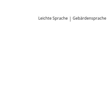
Newsroom
Pressemitteilungen
Öffentliche Zustellungen
Leichte Sprache
|
Gebärdensprache