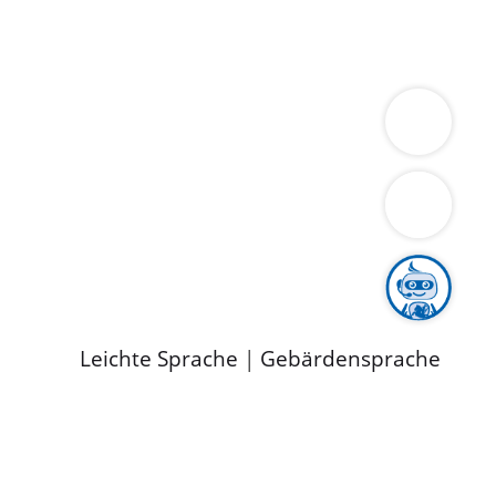
ung
Wirtschaft
Gesundheit
Umwelt
limaschutz
Tourismus
Bekanntmachungen
ild
Leichte Sprache
|
Gebärdensprache