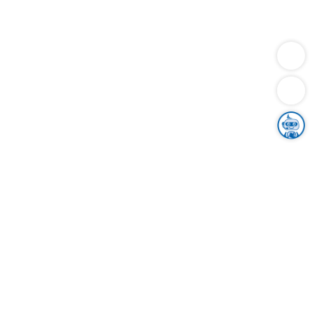
Dienstleistungen
Bauen
Lebensunterhalt & Soziales
Verkehr
Familie
Migration & Integration
Sicherheit & Ordnung
Wirtschaft
Gesundheit
Umwelt
Unsere Ämter
Landkreis & Verwaltung
Der Ortenaukreis
Gesundheit, Sicherheit & Soziales
Bildung
Zuwanderung
Ländlicher Raum
Klimaschutz
Tourismus
Bekanntmachungen
Gleichstellung von Frauen und Männern
Grenzüberschreitende Zusammenarbeit
Kreistag
Kreistagsinformationssystem
Kreisrecht
Kreistagswahl
Karriere
Stellenangebote
Eventkalender
Ausbildung
Studium
Praktikum
Freiwilligendienst
Unser Leitbild