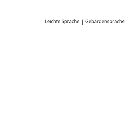
Newsroom
Pressemitteilungen
Öffentliche Zustellungen
Leichte Sprache
|
Gebärdensprache