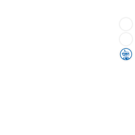
Dienstleistungen
Bauen
Lebensunterhalt & Soziales
Verkehr
Familie
Migration & Integration
Sicherheit & Ordnung
Wirtschaft
Gesundheit
Umwelt
Unsere Ämter
Landkreis & Verwaltung
Der Ortenaukreis
Gesundheit, Sicherheit & Soziales
Bildung
Zuwanderung
Ländlicher Raum
Klimaschutz
Tourismus
Bekanntmachungen
Gleichstellung von Frauen und Männern
Grenzüberschreitende Zusammenarbeit
Kreistag
Kreistagsinformationssystem
Kreisrecht
Kreistagswahl
Karriere
Stellenangebote
Eventkalender
Ausbildung
Studium
Praktikum
Freiwilligendienst
Unser Leitbild