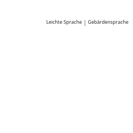
Newsroom
Pressemitteilungen
Öffentliche Zustellungen
Leichte Sprache
|
Gebärdensprache