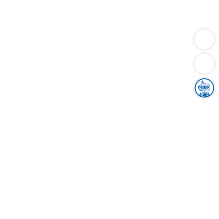
Dienstleistungen
Bauen
Lebensunterhalt & Soziales
Verkehr
Familie
Migration & Integration
Sicherheit & Ordnung
Wirtschaft
Gesundheit
Umwelt
Unsere Ämter
Landkreis & Verwaltung
Der Ortenaukreis
Gesundheit, Sicherheit & Soziales
Bildung
Zuwanderung
Ländlicher Raum
Klimaschutz
Tourismus
Bekanntmachungen
Gleichstellung von Frauen und Männern
Grenzüberschreitende Zusammenarbeit
Kreistag
Kreistagsinformationssystem
Kreisrecht
Kreistagswahl
Karriere
Stellenangebote
Eventkalender
Ausbildung
Studium
Praktikum
Freiwilligendienst
Unser Leitbild