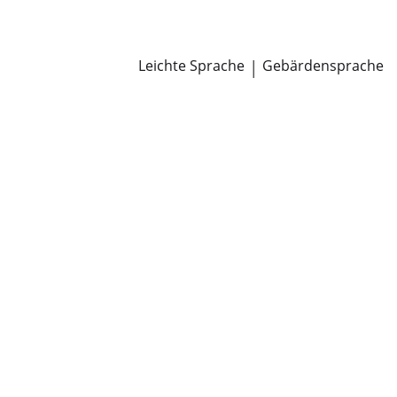
Newsroom
Pressemitteilungen
Öffentliche Zustellungen
Leichte Sprache
|
Gebärdensprache