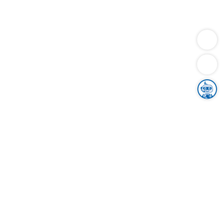
Dienstleistungen
Bauen
Lebensunterhalt & Soziales
Verkehr
Familie
Migration & Integration
Sicherheit & Ordnung
Wirtschaft
Gesundheit
Umwelt
Unsere Ämter
Landkreis & Verwaltung
Der Ortenaukreis
Gesundheit, Sicherheit & Soziales
Bildung
Zuwanderung
Ländlicher Raum
Klimaschutz
Tourismus
Bekanntmachungen
Gleichstellung von Frauen und Männern
Grenzüberschreitende Zusammenarbeit
Kreistag
Kreistagsinformationssystem
Kreisrecht
Kreistagswahl
Karriere
Stellenangebote
Eventkalender
Ausbildung
Studium
Praktikum
Freiwilligendienst
Unser Leitbild