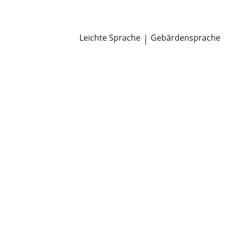
Newsroom
Pressemitteilungen
Öffentliche Zustellungen
Leichte Sprache
|
Gebärdensprache