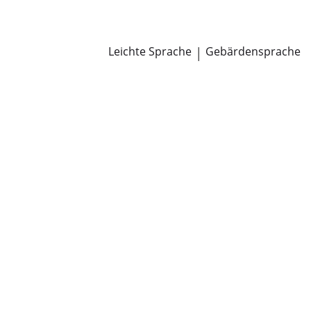
Newsroom
Pressemitteilungen
Öffentliche Zustellungen
Leichte Sprache
|
Gebärdensprache