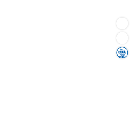
Dienstleistungen
Bauen
Lebensunterhalt & Soziales
Verkehr
Familie
Migration & Integration
Sicherheit & Ordnung
Wirtschaft
Gesundheit
Umwelt
Unsere Ämter
Landkreis & Verwaltung
Der Ortenaukreis
Gesundheit, Sicherheit & Soziales
Bildung
Zuwanderung
Ländlicher Raum
Klimaschutz
Tourismus
Bekanntmachungen
Gleichstellung von Frauen und Männern
Grenzüberschreitende Zusammenarbeit
Kreistag
Kreistagsinformationssystem
Kreisrecht
Kreistagswahl
Karriere
Stellenangebote
Eventkalender
Ausbildung
Studium
Praktikum
Freiwilligendienst
Unser Leitbild