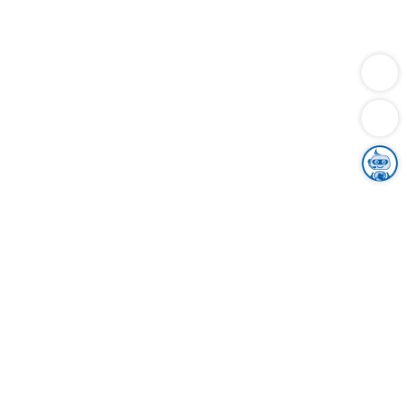
Dienstleistungen
Bauen
Lebensunterhalt & Soziales
Verkehr
Familie
Migration & Integration
Sicherheit & Ordnung
Wirtschaft
Gesundheit
Umwelt
Unsere Ämter
Landkreis & Verwaltung
Der Ortenaukreis
Gesundheit, Sicherheit & Soziales
Bildung
Zuwanderung
Ländlicher Raum
Klimaschutz
Tourismus
Bekanntmachungen
Gleichstellung von Frauen und Männern
Grenzüberschreitende Zusammenarbeit
Kreistag
Kreistagsinformationssystem
Kreisrecht
Kreistagswahl
Karriere
Stellenangebote
Eventkalender
Ausbildung
Studium
Praktikum
Freiwilligendienst
Unser Leitbild