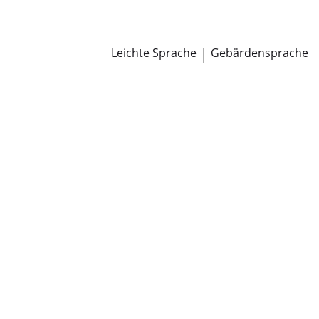
Newsroom
Pressemitteilungen
Öffentliche Zustellungen
Leichte Sprache
|
Gebärdensprache