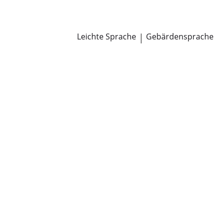
Newsroom
Pressemitteilungen
Öffentliche Zustellungen
Leichte Sprache
|
Gebärdensprache