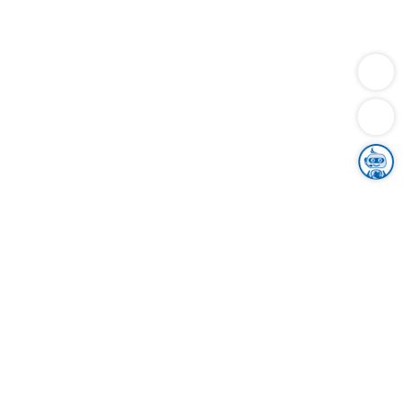
Dienstleistungen
Bauen
Lebensunterhalt & Soziales
Verkehr
Familie
Migration & Integration
Sicherheit & Ordnung
Wirtschaft
Gesundheit
Umwelt
Unsere Ämter
Landkreis & Verwaltung
Der Ortenaukreis
Gesundheit, Sicherheit & Soziales
Bildung
Zuwanderung
Ländlicher Raum
Klimaschutz
Tourismus
Bekanntmachungen
Gleichstellung von Frauen und Männern
Grenzüberschreitende Zusammenarbeit
Kreistag
Kreistagsinformationssystem
Kreisrecht
Kreistagswahl
Karriere
Stellenangebote
Eventkalender
Ausbildung
Studium
Praktikum
Freiwilligendienst
Unser Leitbild