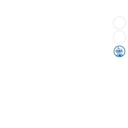
Dienstleistungen
Bauen
Lebensunterhalt & Soziales
Verkehr
Familie
Migration & Integration
Sicherheit & Ordnung
Wirtschaft
Gesundheit
Umwelt
Unsere Ämter
Landkreis & Verwaltung
Der Ortenaukreis
Gesundheit, Sicherheit & Soziales
Bildung
Zuwanderung
Ländlicher Raum
Klimaschutz
Tourismus
Bekanntmachungen
Gleichstellung von Frauen und Männern
Grenzüberschreitende Zusammenarbeit
Kreistag
Kreistagsinformationssystem
Kreisrecht
Kreistagswahl
Karriere
Stellenangebote
Eventkalender
Ausbildung
Studium
Praktikum
Freiwilligendienst
Unser Leitbild