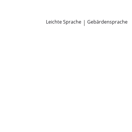
Newsroom
Pressemitteilungen
Öffentliche Zustellungen
Leichte Sprache
|
Gebärdensprache