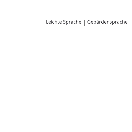
Newsroom
Pressemitteilungen
Öffentliche Zustellungen
Leichte Sprache
|
Gebärdensprache