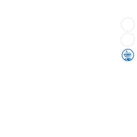
Dienstleistungen
Bauen
Lebensunterhalt & Soziales
Verkehr
Familie
Migration & Integration
Sicherheit & Ordnung
Wirtschaft
Gesundheit
Umwelt
Unsere Ämter
Landkreis & Verwaltung
Der Ortenaukreis
Gesundheit, Sicherheit & Soziales
Bildung
Zuwanderung
Ländlicher Raum
Klimaschutz
Tourismus
Bekanntmachungen
Gleichstellung von Frauen und Männern
Grenzüberschreitende Zusammenarbeit
Kreistag
Kreistagsinformationssystem
Kreisrecht
Kreistagswahl
Karriere
Stellenangebote
Eventkalender
Ausbildung
Studium
Praktikum
Freiwilligendienst
Unser Leitbild