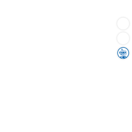
Dienstleistungen
Bauen
Lebensunterhalt & Soziales
Verkehr
Familie
Migration & Integration
Sicherheit & Ordnung
Wirtschaft
Gesundheit
Umwelt
Unsere Ämter
Landkreis & Verwaltung
Der Ortenaukreis
Gesundheit, Sicherheit & Soziales
Bildung
Zuwanderung
Ländlicher Raum
Klimaschutz
Tourismus
Bekanntmachungen
Gleichstellung von Frauen und Männern
Grenzüberschreitende Zusammenarbeit
Kreistag
Kreistagsinformationssystem
Kreisrecht
Kreistagswahl
Karriere
Stellenangebote
Eventkalender
Ausbildung
Studium
Praktikum
Freiwilligendienst
Unser Leitbild