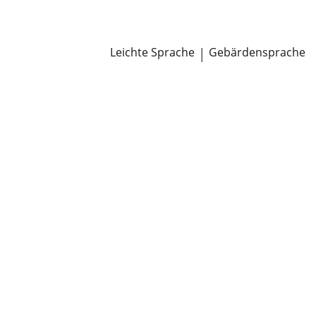
Newsroom
Pressemitteilungen
Öffentliche Zustellungen
Leichte Sprache
|
Gebärdensprache