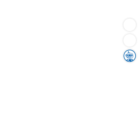
Dienstleistungen
Bauen
Lebensunterhalt & Soziales
Verkehr
Familie
Migration & Integration
Sicherheit & Ordnung
Wirtschaft
Gesundheit
Umwelt
Unsere Ämter
Landkreis & Verwaltung
Der Ortenaukreis
Gesundheit, Sicherheit & Soziales
Bildung
Zuwanderung
Ländlicher Raum
Klimaschutz
Tourismus
Bekanntmachungen
Gleichstellung von Frauen und Männern
Grenzüberschreitende Zusammenarbeit
Kreistag
Kreistagsinformationssystem
Kreisrecht
Kreistagswahl
Karriere
Stellenangebote
Eventkalender
Ausbildung
Studium
Praktikum
Freiwilligendienst
Unser Leitbild