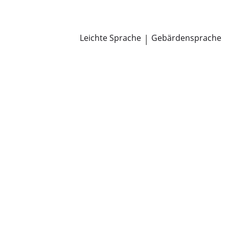
Newsroom
Pressemitteilungen
Öffentliche Zustellungen
Leichte Sprache
|
Gebärdensprache