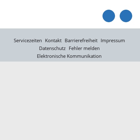
Servicezeiten
Kontakt
Barrierefreiheit
Impressum
Datenschutz
Fehler melden
Elektronische Kommunikation
Kontakt
Landratsamt Ortenaukreis
Badstraße 20
77652 Offenburg
Telefon: 0781 805-0
Fax: 0781 805-1211