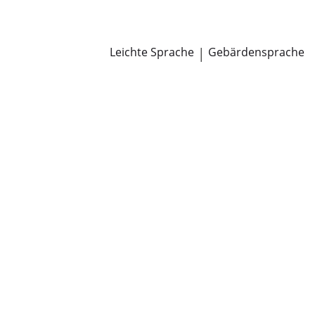
Newsroom
Pressemitteilungen
Öffentliche Zustellungen
Leichte Sprache
|
Gebärdensprache