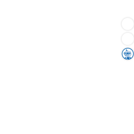
Dienstleistungen
Bauen
Lebensunterhalt & Soziales
Verkehr
Familie
Migration & Integration
Sicherheit & Ordnung
Wirtschaft
Gesundheit
Umwelt
Unsere Ämter
Landkreis & Verwaltung
Der Ortenaukreis
Gesundheit, Sicherheit & Soziales
Bildung
Zuwanderung
Ländlicher Raum
Klimaschutz
Tourismus
Bekanntmachungen
Gleichstellung von Frauen und Männern
Grenzüberschreitende Zusammenarbeit
Kreistag
Kreistagsinformationssystem
Kreisrecht
Kreistagswahl
Karriere
Stellenangebote
Eventkalender
Ausbildung
Studium
Praktikum
Freiwilligendienst
Unser Leitbild