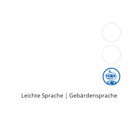
ung
Wirtschaft
Gesundheit
Umwelt
limaschutz
Tourismus
Bekanntmachungen
ild
Leichte Sprache
|
Gebärdensprache