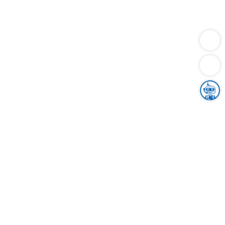
Dienstleistungen
Bauen
Lebensunterhalt & Soziales
Verkehr
Familie
Migration & Integration
Sicherheit & Ordnung
Wirtschaft
Gesundheit
Umwelt
Unsere Ämter
Landkreis & Verwaltung
Der Ortenaukreis
Gesundheit, Sicherheit & Soziales
Bildung
Zuwanderung
Ländlicher Raum
Klimaschutz
Tourismus
Bekanntmachungen
Gleichstellung von Frauen und Männern
Grenzüberschreitende Zusammenarbeit
Kreistag
Kreistagsinformationssystem
Kreisrecht
Kreistagswahl
Karriere
Stellenangebote
Eventkalender
Ausbildung
Studium
Praktikum
Freiwilligendienst
Unser Leitbild