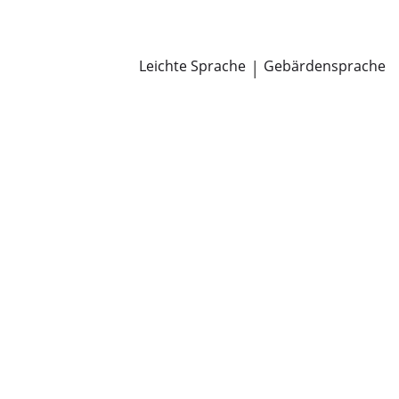
Newsroom
Pressemitteilungen
Öffentliche Zustellungen
Leichte Sprache
|
Gebärdensprache