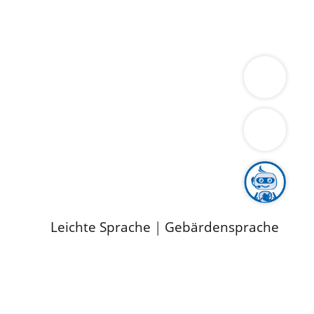
ung
Wirtschaft
Gesundheit
Umwelt
limaschutz
Tourismus
Bekanntmachungen
ild
Leichte Sprache
|
Gebärdensprache