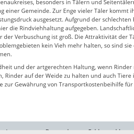
enaukreises, besonders in Tälern und Seitentäler
einer Gemeinde. Zur Enge vieler Täler kommt ih
tungsdruck ausgesetzt. Aufgrund der schlechten P
 hier die Rindviehhaltung aufgegeben. Landschaftl
hr der Verbuschung ist groß. Die Attraktivität de
roblemgebieten kein Vieh mehr halten, so sind sie o
men.
dheit und der artgerechten Haltung, wenn Rinder 
n, Rinder auf der Weide zu halten und auch Tiere
ie zur Gewährung von Transportkostenbeihilfe für 
Impressum
Datenschutz
Fehler melden