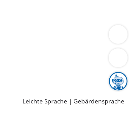
ung
Wirtschaft
Gesundheit
Umwelt
limaschutz
Tourismus
Bekanntmachungen
ild
Leichte Sprache
|
Gebärdensprache