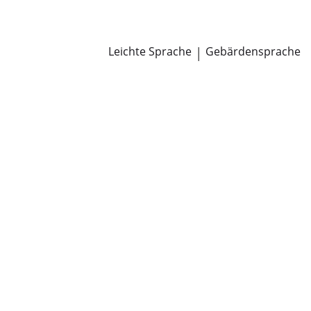
Newsroom
Pressemitteilungen
Öffentliche Zustellungen
Leichte Sprache
|
Gebärdensprache