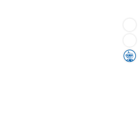
Dienstleistungen
Bauen
Lebensunterhalt & Soziales
Verkehr
Familie
Migration & Integration
Sicherheit & Ordnung
Wirtschaft
Gesundheit
Umwelt
Unsere Ämter
Landkreis & Verwaltung
Der Ortenaukreis
Gesundheit, Sicherheit & Soziales
Bildung
Zuwanderung
Ländlicher Raum
Klimaschutz
Tourismus
Bekanntmachungen
Gleichstellung von Frauen und Männern
Grenzüberschreitende Zusammenarbeit
Kreistag
Kreistagsinformationssystem
Kreisrecht
Kreistagswahl
Karriere
Stellenangebote
Eventkalender
Ausbildung
Studium
Praktikum
Freiwilligendienst
Unser Leitbild