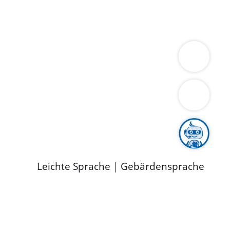
ung
Wirtschaft
Gesundheit
Umwelt
limaschutz
Tourismus
Bekanntmachungen
ild
Leichte Sprache
|
Gebärdensprache