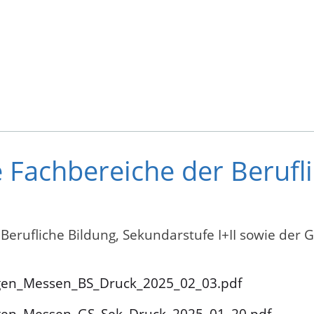
e Fachbereiche der Berufl
 Berufliche Bildung, Sekundarstufe I+II sowie der 
ngen_Messen_BS_Druck_2025_02_03.pdf
ngen_Messen_GS_Sek_Druck_2025_01_20.pdf