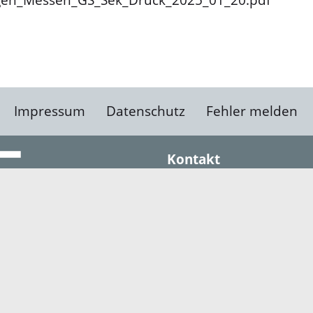
Impressum
Datenschutz
Fehler melden
Kontakt
Landratsamt Ortenauk
Badstraße 20
77652 Offenburg
Telefon: 0781 805-0
Fax: 0781 805-1211
E-Mail senden