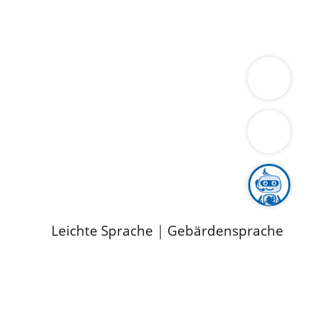
ung
Wirtschaft
Gesundheit
Umwelt
limaschutz
Tourismus
Bekanntmachungen
ild
Leichte Sprache
|
Gebärdensprache