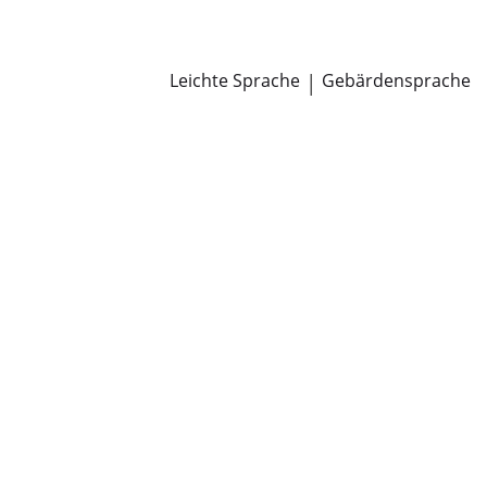
Newsroom
Pressemitteilungen
Öffentliche Zustellungen
Leichte Sprache
|
Gebärdensprache