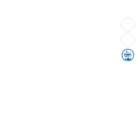
Dienstleistungen
Bauen
Lebensunterhalt & Soziales
Verkehr
Familie
Migration & Integration
Sicherheit & Ordnung
Wirtschaft
Gesundheit
Umwelt
Unsere Ämter
Landkreis & Verwaltung
Der Ortenaukreis
Gesundheit, Sicherheit & Soziales
Bildung
Zuwanderung
Ländlicher Raum
Klimaschutz
Tourismus
Bekanntmachungen
Gleichstellung von Frauen und Männern
Grenzüberschreitende Zusammenarbeit
Kreistag
Kreistagsinformationssystem
Kreisrecht
Kreistagswahl
Karriere
Stellenangebote
Eventkalender
Ausbildung
Studium
Praktikum
Freiwilligendienst
Unser Leitbild