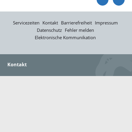
Servicezeiten
Kontakt
Barrierefreiheit
Impressum
Datenschutz
Fehler melden
Elektronische Kommunikation
Kontakt
Landratsamt Ortenaukreis
Badstraße 20
77652 Offenburg
Telefon: 0781 805-0
Fax: 0781 805-1211
E-Mail senden