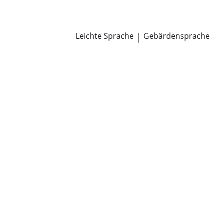
Newsroom
Pressemitteilungen
Öffentliche Zustellungen
Leichte Sprache
|
Gebärdensprache