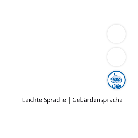
ung
Wirtschaft
Gesundheit
Umwelt
limaschutz
Tourismus
Bekanntmachungen
ild
Leichte Sprache
|
Gebärdensprache