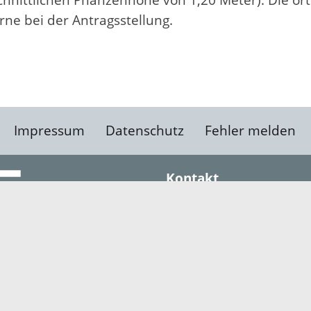
hschnittlichen Pnanzenhöhe von 1,20 Meter). Die ör
rne bei der Antragsstellung.
Impressum
Datenschutz
Fehler melden
Kontakt
Landratsamt Ortenauk
Badstraße 20
77652 Offenburg
Telefon: 0781 805-0
Fax: 0781 805-1211