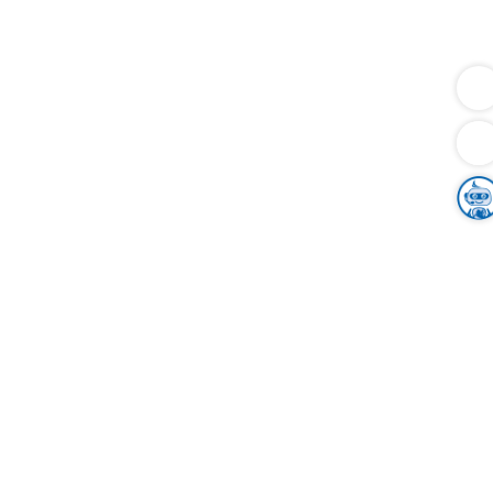
Dienstleistungen
Bauen
Lebensunterhalt & Soziales
Verkehr
Familie
Migration & Integration
Sicherheit & Ordnung
Wirtschaft
Gesundheit
Umwelt
Unsere Ämter
Landkreis & Verwaltung
Der Ortenaukreis
Gesundheit, Sicherheit & Soziales
Bildung
Zuwanderung
Ländlicher Raum
Klimaschutz
Tourismus
Bekanntmachungen
Gleichstellung von Frauen und Männern
Grenzüberschreitende Zusammenarbeit
Kreistag
Kreistagsinformationssystem
Kreisrecht
Kreistagswahl
Karriere
Stellenangebote
Eventkalender
Ausbildung
Studium
Praktikum
Freiwilligendienst
Unser Leitbild