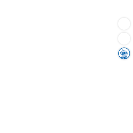
Dienstleistungen
Bauen
Lebensunterhalt & Soziales
Verkehr
Familie
Migration & Integration
Sicherheit & Ordnung
Wirtschaft
Gesundheit
Umwelt
Unsere Ämter
Landkreis & Verwaltung
Der Ortenaukreis
Gesundheit, Sicherheit & Soziales
Bildung
Zuwanderung
Ländlicher Raum
Klimaschutz
Tourismus
Bekanntmachungen
Gleichstellung von Frauen und Männern
Grenzüberschreitende Zusammenarbeit
Kreistag
Kreistagsinformationssystem
Kreisrecht
Kreistagswahl
Karriere
Stellenangebote
Eventkalender
Ausbildung
Studium
Praktikum
Freiwilligendienst
Unser Leitbild