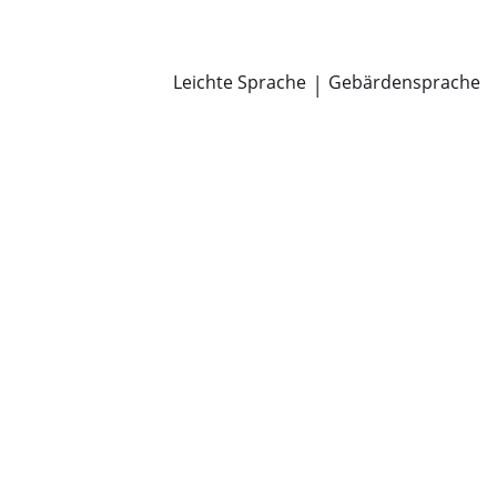
Newsroom
Pressemitteilungen
Öffentliche Zustellungen
Leichte Sprache
|
Gebärdensprache