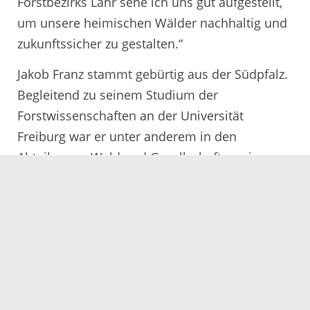
Forstbezirks Lahr sehe ich uns gut aufgestellt,
um unsere heimischen Wälder nachhaltig und
zukunftssicher zu gestalten.“
Jakob Franz stammt gebürtig aus der Südpfalz.
Begleitend zu seinem Studium der
Forstwissenschaften an der Universität
Freiburg war er unter anderem in den
Abteilungen Wald und Gesellschaft sowie
Waldschutz an der Forstlichen Versuchs- und
Forschungsanstalt in Freiburg beschäftigt. Sein
forstliches Referendariat absolvierte er von
2020 bis 2022 in Rheinland-Pfalz. Im Anschluss
war er als Referent für Controlling in der
Betriebsleitung des dortigen
Landesforstbetriebs sowie in der Amtsleitung