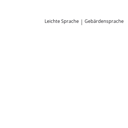
Newsroom
Pressemitteilungen
Öffentliche Zustellungen
Leichte Sprache
|
Gebärdensprache