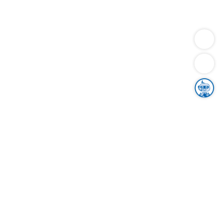
Dienstleistungen
Bauen
Lebensunterhalt & Soziales
Verkehr
Familie
Migration & Integration
Sicherheit & Ordnung
Wirtschaft
Gesundheit
Umwelt
Unsere Ämter
Landkreis & Verwaltung
Der Ortenaukreis
Gesundheit, Sicherheit & Soziales
Bildung
Zuwanderung
Ländlicher Raum
Klimaschutz
Tourismus
Bekanntmachungen
Gleichstellung von Frauen und Männern
Grenzüberschreitende Zusammenarbeit
Kreistag
Kreistagsinformationssystem
Kreisrecht
Kreistagswahl
Karriere
Stellenangebote
Eventkalender
Ausbildung
Studium
Praktikum
Freiwilligendienst
Unser Leitbild