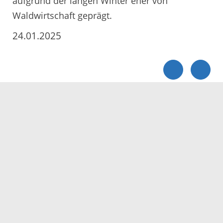
aufgrund der langen Winter eher von
Waldwirtschaft geprägt.
24.01.2025
Servicezeiten
Kontakt
Barrierefreiheit
Impressum
Datenschutz
Fehler melden
Elektronische Kommunikation
Kontakt
Landratsamt Ortenaukreis
Badstraße 20