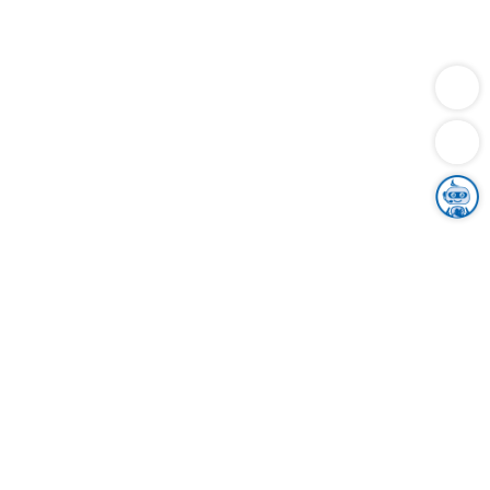
Dienstleistungen
Bauen
Lebensunterhalt & Soziales
Verkehr
Familie
Migration & Integration
Sicherheit & Ordnung
Wirtschaft
Gesundheit
Umwelt
Unsere Ämter
Landkreis & Verwaltung
Der Ortenaukreis
Gesundheit, Sicherheit & Soziales
Bildung
Zuwanderung
Ländlicher Raum
Klimaschutz
Tourismus
Bekanntmachungen
Gleichstellung von Frauen und Männern
Grenzüberschreitende Zusammenarbeit
Kreistag
Kreistagsinformationssystem
Kreisrecht
Kreistagswahl
Karriere
Stellenangebote
Eventkalender
Ausbildung
Studium
Praktikum
Freiwilligendienst
Unser Leitbild