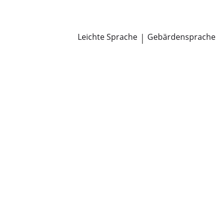
Newsroom
Pressemitteilungen
Öffentliche Zustellungen
Leichte Sprache
|
Gebärdensprache