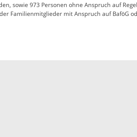
nden, sowie 973 Personen ohne Anspruch auf Regell
oder Familienmitglieder mit Anspruch auf BaföG od
Impressum
Datenschutz
Fehler melden
Kontakt
Landratsamt Ortenauk
Badstraße 20