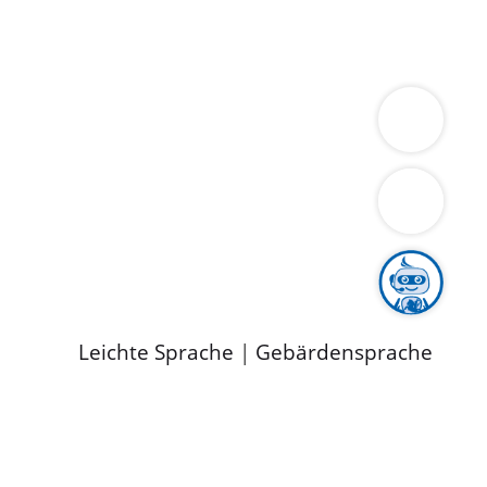
ung
Wirtschaft
Gesundheit
Umwelt
limaschutz
Tourismus
Bekanntmachungen
ild
Leichte Sprache
|
Gebärdensprache