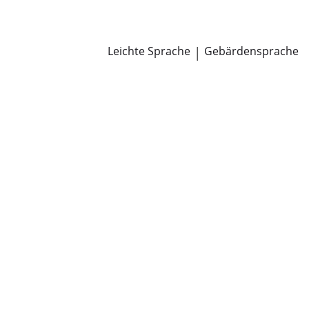
Newsroom
Pressemitteilungen
Öffentliche Zustellungen
Leichte Sprache
|
Gebärdensprache