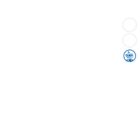
Dienstleistungen
Bauen
Lebensunterhalt & Soziales
Verkehr
Familie
Migration & Integration
Sicherheit & Ordnung
Wirtschaft
Gesundheit
Umwelt
Unsere Ämter
Landkreis & Verwaltung
Der Ortenaukreis
Gesundheit, Sicherheit & Soziales
Bildung
Zuwanderung
Ländlicher Raum
Klimaschutz
Tourismus
Bekanntmachungen
Gleichstellung von Frauen und Männern
Grenzüberschreitende Zusammenarbeit
Kreistag
Kreistagsinformationssystem
Kreisrecht
Kreistagswahl
Karriere
Stellenangebote
Eventkalender
Ausbildung
Studium
Praktikum
Freiwilligendienst
Unser Leitbild