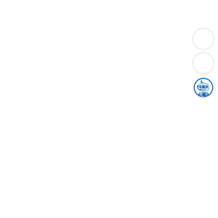
Dienstleistungen
Bauen
Lebensunterhalt & Soziales
Verkehr
Familie
Migration & Integration
Sicherheit & Ordnung
Wirtschaft
Gesundheit
Umwelt
Unsere Ämter
Landkreis & Verwaltung
Der Ortenaukreis
Gesundheit, Sicherheit & Soziales
Bildung
Zuwanderung
Ländlicher Raum
Klimaschutz
Tourismus
Bekanntmachungen
Gleichstellung von Frauen und Männern
Grenzüberschreitende Zusammenarbeit
Kreistag
Kreistagsinformationssystem
Kreisrecht
Kreistagswahl
Karriere
Stellenangebote
Eventkalender
Ausbildung
Studium
Praktikum
Freiwilligendienst
Unser Leitbild