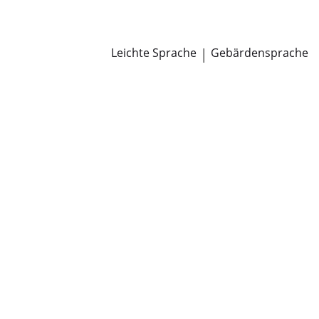
Newsroom
Pressemitteilungen
Öffentliche Zustellungen
Leichte Sprache
|
Gebärdensprache