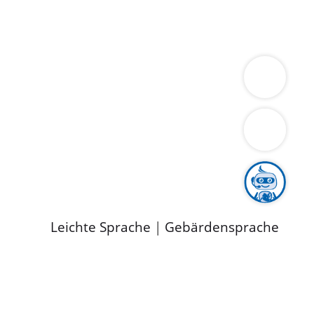
ung
Wirtschaft
Gesundheit
Umwelt
limaschutz
Tourismus
Bekanntmachungen
ild
Leichte Sprache
|
Gebärdensprache