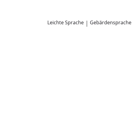
Newsroom
Pressemitteilungen
Öffentliche Zustellungen
Leichte Sprache
|
Gebärdensprache