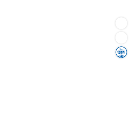
Dienstleistungen
Bauen
Lebensunterhalt & Soziales
Verkehr
Familie
Migration & Integration
Sicherheit & Ordnung
Wirtschaft
Gesundheit
Umwelt
Unsere Ämter
Landkreis & Verwaltung
Der Ortenaukreis
Gesundheit, Sicherheit & Soziales
Bildung
Zuwanderung
Ländlicher Raum
Klimaschutz
Tourismus
Bekanntmachungen
Gleichstellung von Frauen und Männern
Grenzüberschreitende Zusammenarbeit
Kreistag
Kreistagsinformationssystem
Kreisrecht
Kreistagswahl
Karriere
Stellenangebote
Eventkalender
Ausbildung
Studium
Praktikum
Freiwilligendienst
Unser Leitbild