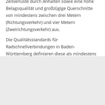
Zeitverluste durch Anhalten sowie eine hohe
Belagsqualität und großzügige Querschnitte
von mindestens zwischen drei Metern
(Richtungsverkehr) und vier Metern
(Zweirichtungsverkehr) aus.
Die Qualitätsstandards für
Radschnellverbindungen in Baden-
Württemberg definieren diese als mindestens
fünf Kilometer lange Verbindungen für den
Alltagsradverkehr, die wichtige Orte über
Gemeindegrenzen hinaus verbinden.
Nach dem Ausbau sollen mindestens 2.000
Radfahrende pro Tag auf den neuen Strecken
unterwegs sein. Radschnellverbindungen