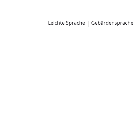
Newsroom
Pressemitteilungen
Öffentliche Zustellungen
Leichte Sprache
|
Gebärdensprache