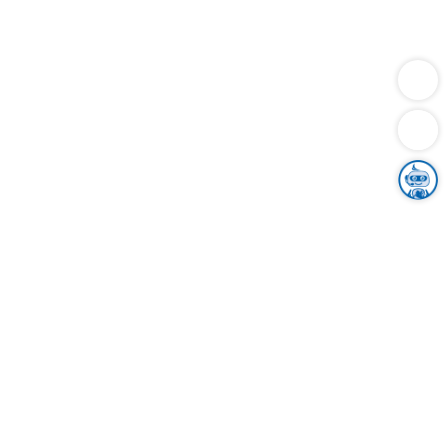
Dienstleistungen
Bauen
Lebensunterhalt & Soziales
Verkehr
Familie
Migration & Integration
Sicherheit & Ordnung
Wirtschaft
Gesundheit
Umwelt
Unsere Ämter
Landkreis & Verwaltung
Der Ortenaukreis
Gesundheit, Sicherheit & Soziales
Bildung
Zuwanderung
Ländlicher Raum
Klimaschutz
Tourismus
Bekanntmachungen
Gleichstellung von Frauen und Männern
Grenzüberschreitende Zusammenarbeit
Kreistag
Kreistagsinformationssystem
Kreisrecht
Kreistagswahl
Karriere
Stellenangebote
Eventkalender
Ausbildung
Studium
Praktikum
Freiwilligendienst
Unser Leitbild