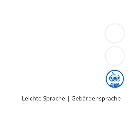
ung
Wirtschaft
Gesundheit
Umwelt
limaschutz
Tourismus
Bekanntmachungen
ild
Leichte Sprache
|
Gebärdensprache