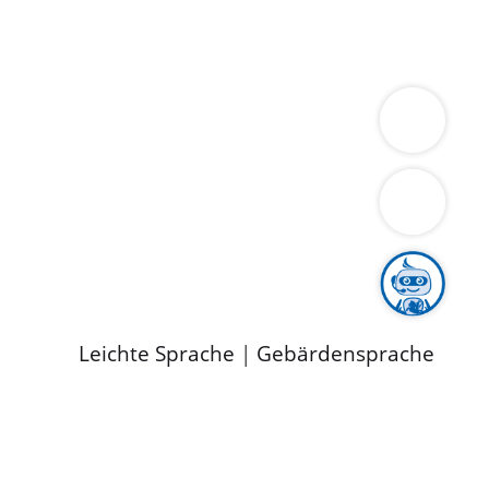
ung
Wirtschaft
Gesundheit
Umwelt
limaschutz
Tourismus
Bekanntmachungen
ild
Leichte Sprache
|
Gebärdensprache