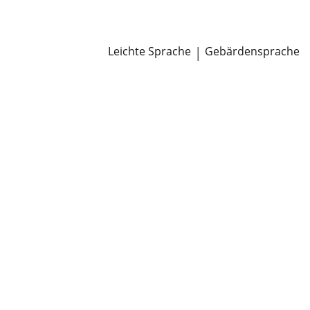
Newsroom
Pressemitteilungen
Öffentliche Zustellungen
Leichte Sprache
|
Gebärdensprache