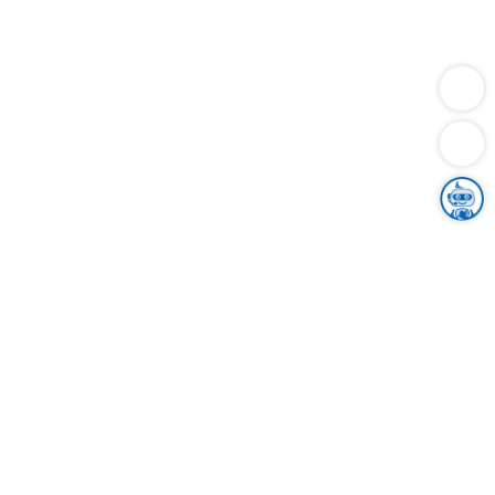
Dienstleistungen
Bauen
Lebensunterhalt & Soziales
Verkehr
Familie
Migration & Integration
Sicherheit & Ordnung
Wirtschaft
Gesundheit
Umwelt
Unsere Ämter
Landkreis & Verwaltung
Der Ortenaukreis
Gesundheit, Sicherheit & Soziales
Bildung
Zuwanderung
Ländlicher Raum
Klimaschutz
Tourismus
Bekanntmachungen
Gleichstellung von Frauen und Männern
Grenzüberschreitende Zusammenarbeit
Kreistag
Kreistagsinformationssystem
Kreisrecht
Kreistagswahl
Karriere
Stellenangebote
Eventkalender
Ausbildung
Studium
Praktikum
Freiwilligendienst
Unser Leitbild