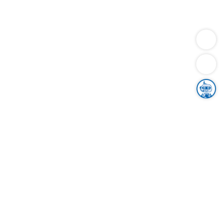
Dienstleistungen
Bauen
Lebensunterhalt & Soziales
Verkehr
Familie
Migration & Integration
Sicherheit & Ordnung
Wirtschaft
Gesundheit
Umwelt
Unsere Ämter
Landkreis & Verwaltung
Der Ortenaukreis
Gesundheit, Sicherheit & Soziales
Bildung
Zuwanderung
Ländlicher Raum
Klimaschutz
Tourismus
Bekanntmachungen
Gleichstellung von Frauen und Männern
Grenzüberschreitende Zusammenarbeit
Kreistag
Kreistagsinformationssystem
Kreisrecht
Kreistagswahl
Karriere
Stellenangebote
Eventkalender
Ausbildung
Studium
Praktikum
Freiwilligendienst
Unser Leitbild