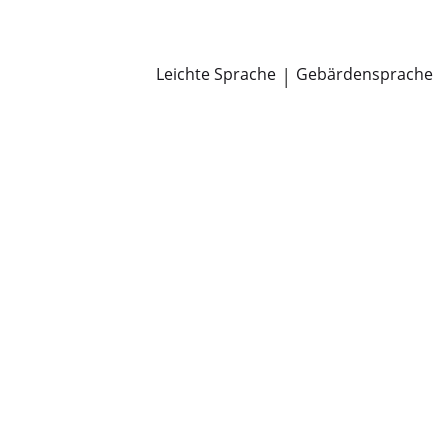
Newsroom
Pressemitteilungen
Öffentliche Zustellungen
Leichte Sprache
|
Gebärdensprache