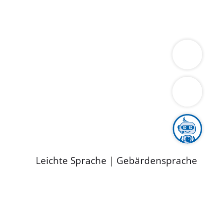
ung
Wirtschaft
Gesundheit
Umwelt
limaschutz
Tourismus
Bekanntmachungen
ild
Leichte Sprache
|
Gebärdensprache