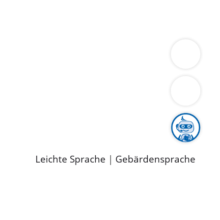
ung
Wirtschaft
Gesundheit
Umwelt
limaschutz
Tourismus
Bekanntmachungen
ild
Leichte Sprache
|
Gebärdensprache