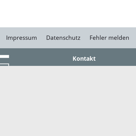
Impressum
Datenschutz
Fehler melden
Kontakt
Landratsamt Ortenauk
Badstraße 20
77652 Offenburg
Telefon: 0781 805-0
Fax: 0781 805-1211
E-Mail senden