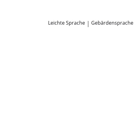
Newsroom
Pressemitteilungen
Öffentliche Zustellungen
Leichte Sprache
|
Gebärdensprache