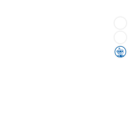
Dienstleistungen
Bauen
Lebensunterhalt & Soziales
Verkehr
Familie
Migration & Integration
Sicherheit & Ordnung
Wirtschaft
Gesundheit
Umwelt
Unsere Ämter
Landkreis & Verwaltung
Der Ortenaukreis
Gesundheit, Sicherheit & Soziales
Bildung
Zuwanderung
Ländlicher Raum
Klimaschutz
Tourismus
Bekanntmachungen
Gleichstellung von Frauen und Männern
Grenzüberschreitende Zusammenarbeit
Kreistag
Kreistagsinformationssystem
Kreisrecht
Kreistagswahl
Karriere
Stellenangebote
Eventkalender
Ausbildung
Studium
Praktikum
Freiwilligendienst
Unser Leitbild